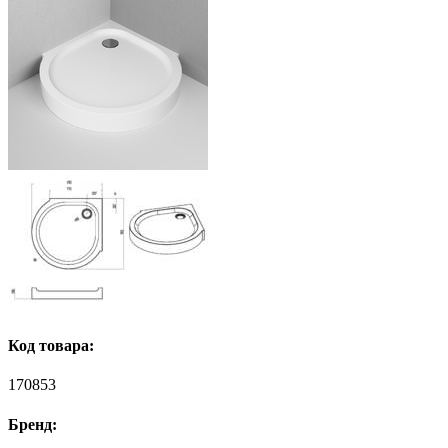
Код товара:
170853
Бренд: