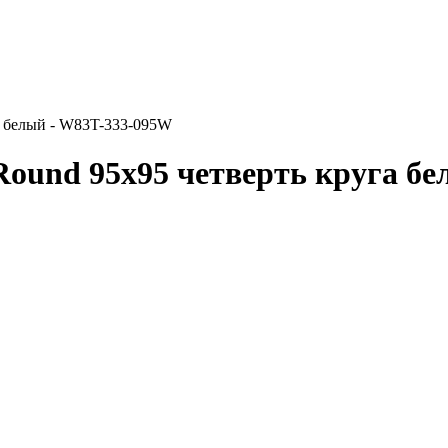
а белый - W83T-333-095W
ound 95x95 четверть круга б