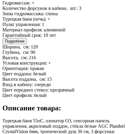
Гидромассаж:
+
Количество форсунок в кабине, шт.:
3
Зоны гидромассажа:
спина
Турецкая баня (печь):
+
Пульт управления:
1
Материал профиля:
алюминий
Гарантийный срок:
10 лет
Подробнее
Ширина, см:
120
Глубина, см:
90
Высота, см:
216
Угловая конструкция:
+
Ориентация:
правая
Цвет поддона:
белый
Высота поддона, см:
15
Вход в кабину:
спереди
Цвет передних стекол:
прозрачный
Цвет профиля:
белый
Описание товара:
Турецкая баня 55оС, озонатор О3, сенсорная панель
управления, акриловый поддон, стёкла белые AGC Planibel
CrystalVision 6мм, тропический душ 30 см, 3 форсунки