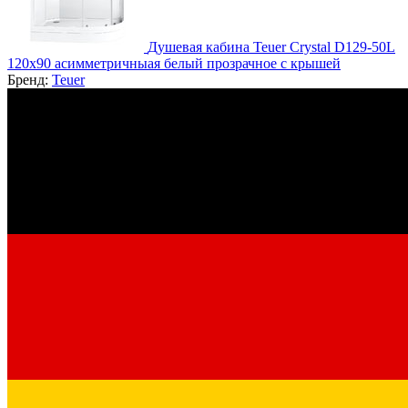
Душевая кабина Teuer Crystal D129-50L
120х90 асимметричныая белый прозрачное с крышей
Бренд:
Teuer