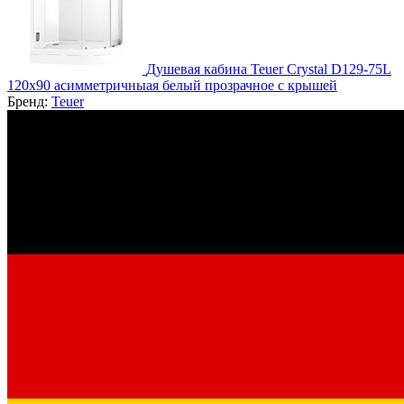
Душевая кабина Teuer Crystal D129-75L
120х90 асимметричныая белый прозрачное с крышей
Бренд:
Teuer