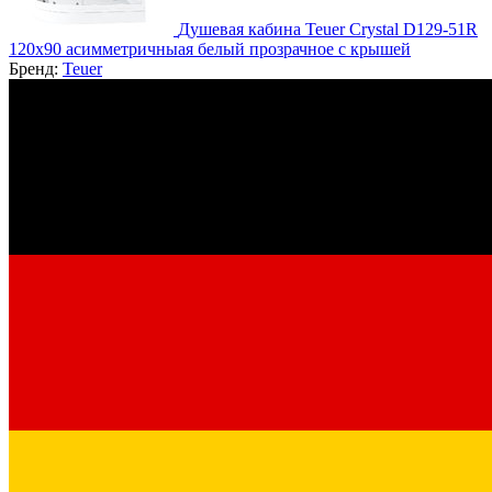
Душевая кабина Teuer Crystal D129-51R
120х90 асимметричныая белый прозрачное с крышей
Бренд:
Teuer