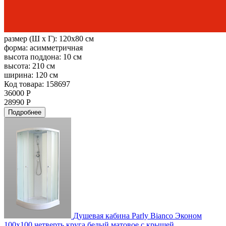
размер (Ш х Г):
120x80 см
форма:
асимметричная
высота поддона:
10 см
высота:
210 см
ширина:
120 см
Код товара: 158697
36000 Р
28990 Р
Подробнее
Душевая кабина Parly Bianco Эконом
100х100 четверть круга белый матовое с крышей