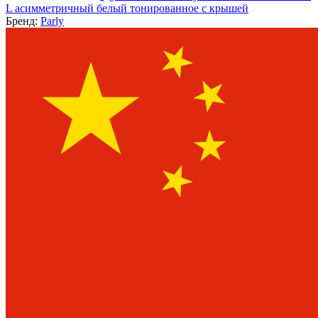
L асимметричный белый тонированное с крышей
Бренд:
Parly