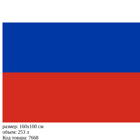
размер:
160x100 см
объем:
253 л
Код товара: 7668