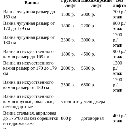
Грузовой
Пассажирский
Без
Ванны
лифт
лифт
лифта
Ванна чугунная размер до
700 р./
1500 р.
2000 р.
169 см
этаж
Ванна чугунная размер от
900 р./
1800 р.
2200 р.
170 до 179 см
этаж
1300
Ванна чугунная размер от
2300 р.
3000 р.
р./
180 см
этаж
Ванна из искусственного
900 р./
1800 р.
4500 р.
камня размер до 169 см
этаж
Ванна из искусственного
1300
камня размер от 170 до 179
2000 р.
5500 р.
р./
см
этаж
1700
Ванна из искусственного
2500 р.
6500 р.
р./
камня размер от 180 см
этаж
Ванна из искусственного
камня круглые, овальные,
уточните у менеджера
нестандартные
Ванна стальная, акриловая
400 р./
до 175*80 см без обрешетки
800 р.
договорная
этаж
и гидромассажа