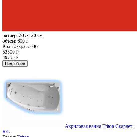
размер:
205x120 см
объем:
600 л
Код товара: 7646
53500 Р
49755 Р
Подробнее
Акриловая ванна Triton Скарлет
R/L