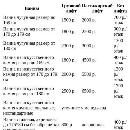
Грузовой
Пассажирский
Без
Ванны
лифт
лифт
лифта
Ванна чугунная размер до
700 р./
1500 р.
2000 р.
169 см
этаж
Ванна чугунная размер от
900 р./
1800 р.
2200 р.
170 до 179 см
этаж
1300
Ванна чугунная размер от
2300 р.
3000 р.
р./
180 см
этаж
Ванна из искусственного
900 р./
1800 р.
4500 р.
камня размер до 169 см
этаж
Ванна из искусственного
1300
камня размер от 170 до 179
2000 р.
5500 р.
р./
см
этаж
1700
Ванна из искусственного
2500 р.
6500 р.
р./
камня размер от 180 см
этаж
Ванна из искусственного
камня круглые, овальные,
уточните у менеджера
нестандартные
Ванна стальная, акриловая
400 р./
до 175*80 см без обрешетки
800 р.
договорная
этаж
и гидромассажа