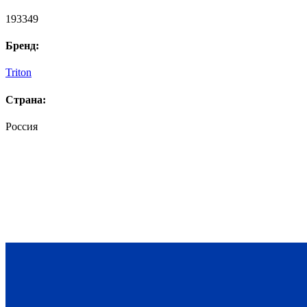
193349
Бренд:
Triton
Страна:
Россия