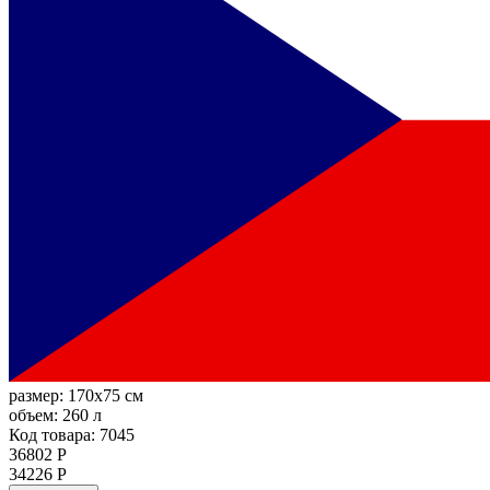
размер:
170x75 см
объем:
260 л
Код товара: 7045
36802 Р
34226 Р