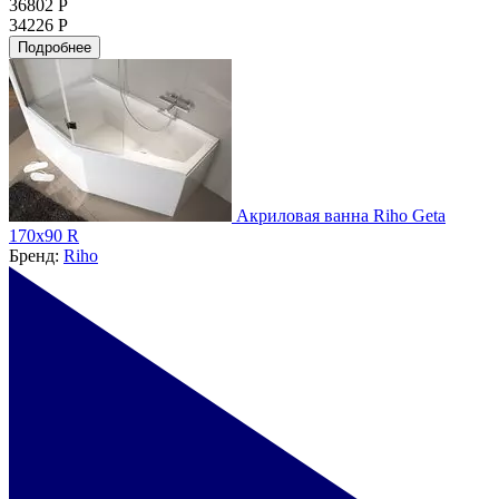
36802 Р
34226 Р
Подробнее
Акриловая ванна Riho Geta
170x90 R
Бренд:
Riho