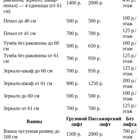
1400 р.
2000 р.
пенал) — 4 единицы (от 61
этаж
см)
100 р./
Пенал до 40 см
500 р.
500 р.
этаж
125 р./
Пенал от 41 см
700 р.
700 р.
этаж
Тумба без раковины до 60
100 р./
500 р.
650 р.
см
этаж
Тумба без раковины от 61
125 р./
700 р.
950 р.
см
этаж
125 р./
Зеркало-шкаф до 60 см
700 р.
950 р.
этаж
200 р./
Зеркало-шкаф от 61 см
900 р.
1250 р.
этаж
100 р./
Зеркало до 60 см
500 р.
500 р.
этаж
125 р./
Зеркало от 61 см
700 р.
700 р.
этаж
Грузовой
Пассажирский
Без
Ванны
лифт
лифт
лифта
Ванна чугунная размер до
700 р./
1500 р.
2000 р.
169 см
этаж