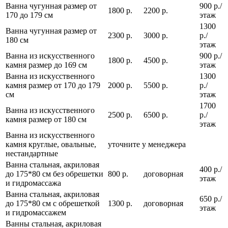
Ванна чугунная размер от
900 р./
1800 р.
2200 р.
170 до 179 см
этаж
1300
Ванна чугунная размер от
2300 р.
3000 р.
р./
180 см
этаж
Ванна из искусственного
900 р./
1800 р.
4500 р.
камня размер до 169 см
этаж
Ванна из искусственного
1300
камня размер от 170 до 179
2000 р.
5500 р.
р./
см
этаж
1700
Ванна из искусственного
2500 р.
6500 р.
р./
камня размер от 180 см
этаж
Ванна из искусственного
камня круглые, овальные,
уточните у менеджера
нестандартные
Ванна стальная, акриловая
400 р./
до 175*80 см без обрешетки
800 р.
договорная
этаж
и гидромассажа
Ванна стальная, акриловая
650 р./
до 175*80 см с обрешеткой
1300 р.
договорная
этаж
и гидромассажем
Ванны стальная, акриловая