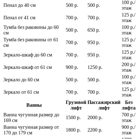
100 р./
Пенал до 40 см
500 р.
500 р.
этаж
125 р./
Пенал от 41 см
700 р.
700 р.
этаж
Тумба без раковины до 60
100 р./
500 р.
650 р.
см
этаж
Тумба без раковины от 61
125 р./
700 р.
950 р.
см
этаж
125 р./
Зеркало-шкаф до 60 см
700 р.
950 р.
этаж
200 р./
Зеркало-шкаф от 61 см
900 р.
1250 р.
этаж
100 р./
Зеркало до 60 см
500 р.
500 р.
этаж
125 р./
Зеркало от 61 см
700 р.
700 р.
этаж
Грузовой
Пассажирский
Без
Ванны
лифт
лифт
лифта
Ванна чугунная размер до
700 р./
1500 р.
2000 р.
169 см
этаж
Ванна чугунная размер от
900 р./
1800 р.
2200 р.
170 до 179 см
этаж