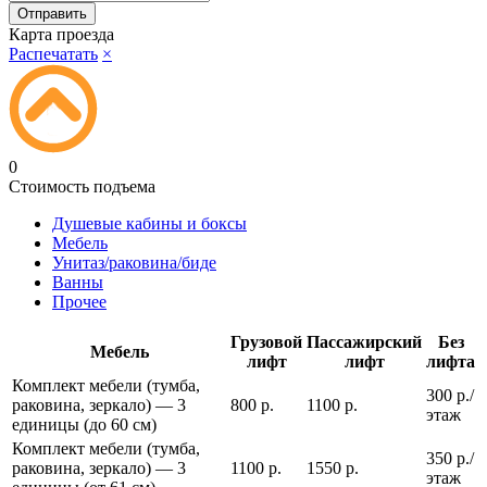
Карта проезда
Распечатать
×
0
Стоимость подъема
Душевые кабины и боксы
Мебель
Унитаз/раковина/биде
Ванны
Прочее
Грузовой
Пассажирский
Без
Мебель
лифт
лифт
лифта
Комплект мебели (тумба,
300 р./
раковина, зеркало) — 3
800 р.
1100 р.
этаж
единицы (до 60 см)
Комплект мебели (тумба,
350 р./
раковина, зеркало) — 3
1100 р.
1550 р.
этаж