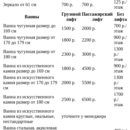
125 р./
Зеркало от 61 см
700 р.
700 р.
этаж
Грузовой
Пассажирский
Без
Ванны
лифт
лифт
лифта
Ванна чугунная размер до
700 р./
1500 р.
2000 р.
169 см
этаж
Ванна чугунная размер от
900 р./
1800 р.
2200 р.
170 до 179 см
этаж
1300
Ванна чугунная размер от
2300 р.
3000 р.
р./
180 см
этаж
Ванна из искусственного
900 р./
1800 р.
4500 р.
камня размер до 169 см
этаж
Ванна из искусственного
1300
камня размер от 170 до 179
2000 р.
5500 р.
р./
см
этаж
1700
Ванна из искусственного
2500 р.
6500 р.
р./
камня размер от 180 см
этаж
Ванна из искусственного
камня круглые, овальные,
уточните у менеджера
нестандартные
Ванна стальная, акриловая