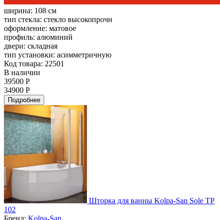
ширина:
108 см
тип стекла:
стекло высокопрочн
оформление:
матовое
профиль:
алюминий
двери:
складная
тип установки:
асимметричную
Код товара: 22501
В наличии
39500 Р
34900 Р
Подробнее
Шторка для ванны Kolpa-San Sole TP
102
Бренд:
Kolpa-San