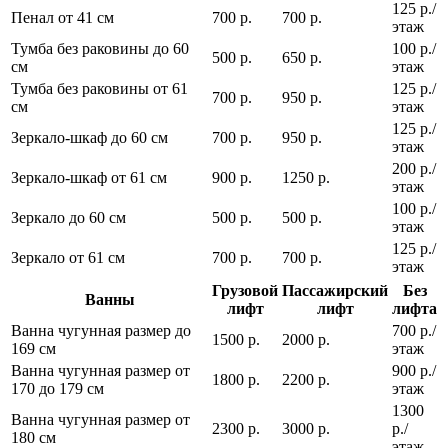
125 р./
Пенал от 41 см
700 р.
700 р.
этаж
Тумба без раковины до 60
100 р./
500 р.
650 р.
см
этаж
Тумба без раковины от 61
125 р./
700 р.
950 р.
см
этаж
125 р./
Зеркало-шкаф до 60 см
700 р.
950 р.
этаж
200 р./
Зеркало-шкаф от 61 см
900 р.
1250 р.
этаж
100 р./
Зеркало до 60 см
500 р.
500 р.
этаж
125 р./
Зеркало от 61 см
700 р.
700 р.
этаж
Грузовой
Пассажирский
Без
Ванны
лифт
лифт
лифта
Ванна чугунная размер до
700 р./
1500 р.
2000 р.
169 см
этаж
Ванна чугунная размер от
900 р./
1800 р.
2200 р.
170 до 179 см
этаж
1300
Ванна чугунная размер от
2300 р.
3000 р.
р./
180 см
этаж