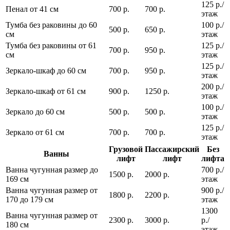
125 р./
Пенал от 41 см
700 р.
700 р.
этаж
Тумба без раковины до 60
100 р./
500 р.
650 р.
см
этаж
Тумба без раковины от 61
125 р./
700 р.
950 р.
см
этаж
125 р./
Зеркало-шкаф до 60 см
700 р.
950 р.
этаж
200 р./
Зеркало-шкаф от 61 см
900 р.
1250 р.
этаж
100 р./
Зеркало до 60 см
500 р.
500 р.
этаж
125 р./
Зеркало от 61 см
700 р.
700 р.
этаж
Грузовой
Пассажирский
Без
Ванны
лифт
лифт
лифта
Ванна чугунная размер до
700 р./
1500 р.
2000 р.
169 см
этаж
Ванна чугунная размер от
900 р./
1800 р.
2200 р.
170 до 179 см
этаж
1300
Ванна чугунная размер от
2300 р.
3000 р.
р./
180 см
этаж