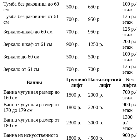
Тумба без раковины до 60
100 р./
500 р.
650 р.
см
этаж
Тумба без раковины от 61
125 р./
700 р.
950 р.
см
этаж
125 р./
Зеркало-шкаф до 60 см
700 р.
950 р.
этаж
200 р./
Зеркало-шкаф от 61 см
900 р.
1250 р.
этаж
100 р./
Зеркало до 60 см
500 р.
500 р.
этаж
125 р./
Зеркало от 61 см
700 р.
700 р.
этаж
Грузовой
Пассажирский
Без
Ванны
лифт
лифт
лифта
Ванна чугунная размер до
700 р./
1500 р.
2000 р.
169 см
этаж
Ванна чугунная размер от
900 р./
1800 р.
2200 р.
170 до 179 см
этаж
1300
Ванна чугунная размер от
2300 р.
3000 р.
р./
180 см
этаж
Ванна из искусственного
900 р./
1800 р.
4500 р.