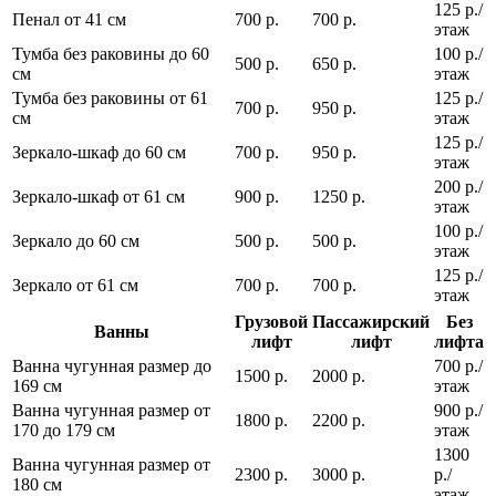
125 р./
Пенал от 41 см
700 р.
700 р.
этаж
Тумба без раковины до 60
100 р./
500 р.
650 р.
см
этаж
Тумба без раковины от 61
125 р./
700 р.
950 р.
см
этаж
125 р./
Зеркало-шкаф до 60 см
700 р.
950 р.
этаж
200 р./
Зеркало-шкаф от 61 см
900 р.
1250 р.
этаж
100 р./
Зеркало до 60 см
500 р.
500 р.
этаж
125 р./
Зеркало от 61 см
700 р.
700 р.
этаж
Грузовой
Пассажирский
Без
Ванны
лифт
лифт
лифта
Ванна чугунная размер до
700 р./
1500 р.
2000 р.
169 см
этаж
Ванна чугунная размер от
900 р./
1800 р.
2200 р.
170 до 179 см
этаж
1300
Ванна чугунная размер от
2300 р.
3000 р.
р./
180 см
этаж