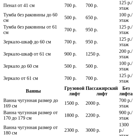
125 р./
Пенал от 41 см
700 р.
700 р.
этаж
Тумба без раковины до 60
100 р./
500 р.
650 р.
см
этаж
Тумба без раковины от 61
125 р./
700 р.
950 р.
см
этаж
125 р./
Зеркало-шкаф до 60 см
700 р.
950 р.
этаж
200 р./
Зеркало-шкаф от 61 см
900 р.
1250 р.
этаж
100 р./
Зеркало до 60 см
500 р.
500 р.
этаж
125 р./
Зеркало от 61 см
700 р.
700 р.
этаж
Грузовой
Пассажирский
Без
Ванны
лифт
лифт
лифта
Ванна чугунная размер до
700 р./
1500 р.
2000 р.
169 см
этаж
Ванна чугунная размер от
900 р./
1800 р.
2200 р.
170 до 179 см
этаж
1300
Ванна чугунная размер от
2300 р.
3000 р.
р./
180 см
этаж