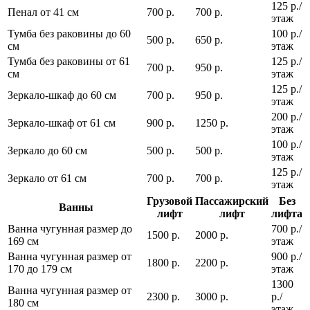
125 р./
Пенал от 41 см
700 р.
700 р.
этаж
Тумба без раковины до 60
100 р./
500 р.
650 р.
см
этаж
Тумба без раковины от 61
125 р./
700 р.
950 р.
см
этаж
125 р./
Зеркало-шкаф до 60 см
700 р.
950 р.
этаж
200 р./
Зеркало-шкаф от 61 см
900 р.
1250 р.
этаж
100 р./
Зеркало до 60 см
500 р.
500 р.
этаж
125 р./
Зеркало от 61 см
700 р.
700 р.
этаж
Грузовой
Пассажирский
Без
Ванны
лифт
лифт
лифта
Ванна чугунная размер до
700 р./
1500 р.
2000 р.
169 см
этаж
Ванна чугунная размер от
900 р./
1800 р.
2200 р.
170 до 179 см
этаж
1300
Ванна чугунная размер от
2300 р.
3000 р.
р./
180 см
этаж