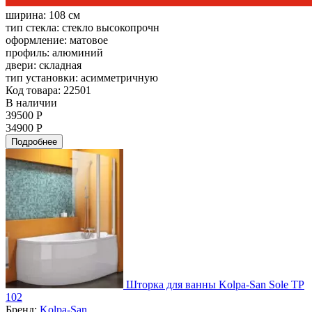
ширина:
108 см
тип стекла:
стекло высокопрочн
оформление:
матовое
профиль:
алюминий
двери:
складная
тип установки:
асимметричную
Код товара: 22501
В наличии
39500 Р
34900 Р
Подробнее
Шторка для ванны Kolpa-San Sole TP
102
Бренд:
Kolpa-San