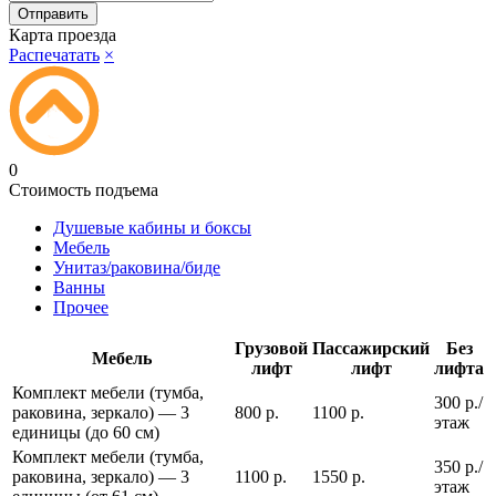
Карта проезда
Распечатать
×
0
Стоимость подъема
Душевые кабины и боксы
Мебель
Унитаз/раковина/биде
Ванны
Прочее
Грузовой
Пассажирский
Без
Мебель
лифт
лифт
лифта
Комплект мебели (тумба,
300 р./
раковина, зеркало) — 3
800 р.
1100 р.
этаж
единицы (до 60 см)
Комплект мебели (тумба,
350 р./
раковина, зеркало) — 3
1100 р.
1550 р.
этаж