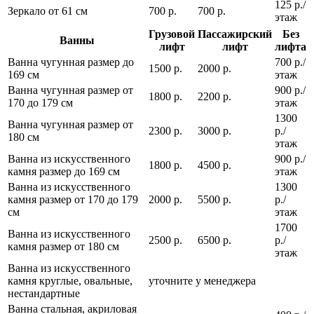
125 р./
Зеркало от 61 см
700 р.
700 р.
этаж
Грузовой
Пассажирский
Без
Ванны
лифт
лифт
лифта
Ванна чугунная размер до
700 р./
1500 р.
2000 р.
169 см
этаж
Ванна чугунная размер от
900 р./
1800 р.
2200 р.
170 до 179 см
этаж
1300
Ванна чугунная размер от
2300 р.
3000 р.
р./
180 см
этаж
Ванна из искусственного
900 р./
1800 р.
4500 р.
камня размер до 169 см
этаж
Ванна из искусственного
1300
камня размер от 170 до 179
2000 р.
5500 р.
р./
см
этаж
1700
Ванна из искусственного
2500 р.
6500 р.
р./
камня размер от 180 см
этаж
Ванна из искусственного
камня круглые, овальные,
уточните у менеджера
нестандартные
Ванна стальная, акриловая