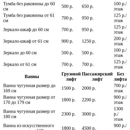
Тумба без раковины до 60
100 р./
500 р.
650 р.
см
этаж
Тумба без раковины от 61
125 р./
700 р.
950 р.
см
этаж
125 р./
Зеркало-шкаф до 60 см
700 р.
950 р.
этаж
200 р./
Зеркало-шкаф от 61 см
900 р.
1250 р.
этаж
100 р./
Зеркало до 60 см
500 р.
500 р.
этаж
125 р./
Зеркало от 61 см
700 р.
700 р.
этаж
Грузовой
Пассажирский
Без
Ванны
лифт
лифт
лифта
Ванна чугунная размер до
700 р./
1500 р.
2000 р.
169 см
этаж
Ванна чугунная размер от
900 р./
1800 р.
2200 р.
170 до 179 см
этаж
1300
Ванна чугунная размер от
2300 р.
3000 р.
р./
180 см
этаж
Ванна из искусственного
900 р./
1800 р.
4500 р.