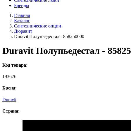
Сантехнические люки
Бренды
Главная
Каталог
Сантехнические опции
Дюравит
Duravit Полупьедестал - 858250000
Duravit Полупьедестал - 8582
Код товара:
193676
Бренд:
Duravit
Страна: