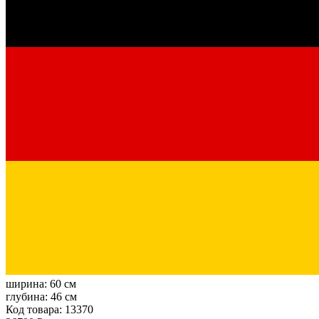
ширина:
60 см
глубина:
46 см
Код товара: 13370