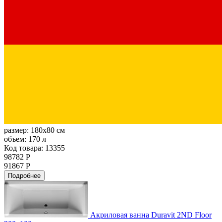
размер:
180x80 см
объем:
170 л
Код товара: 13355
98782 Р
91867 Р
Подробнее
Акриловая ванна Duravit 2ND Floor