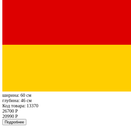
ширина:
60 см
глубина:
46 см
Код товара: 13370
26700 Р
20990 Р
Подробнее