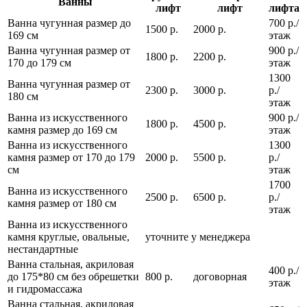
Ванны
лифт
лифт
лифта
Ванна чугунная размер до
700 р./
1500 р.
2000 р.
169 см
этаж
Ванна чугунная размер от
900 р./
1800 р.
2200 р.
170 до 179 см
этаж
1300
Ванна чугунная размер от
2300 р.
3000 р.
р./
180 см
этаж
Ванна из искусственного
900 р./
1800 р.
4500 р.
камня размер до 169 см
этаж
Ванна из искусственного
1300
камня размер от 170 до 179
2000 р.
5500 р.
р./
см
этаж
1700
Ванна из искусственного
2500 р.
6500 р.
р./
камня размер от 180 см
этаж
Ванна из искусственного
камня круглые, овальные,
уточните у менеджера
нестандартные
Ванна стальная, акриловая
400 р./
до 175*80 см без обрешетки
800 р.
договорная
этаж
и гидромассажа
Ванна стальная, акриловая