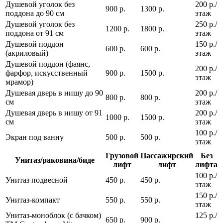
Душевой уголок без
200 р./
900 р.
1300 р.
поддона до 90 см
этаж
Душевой уголок без
250 р./
1200 р.
1800 р.
поддона от 91 см
этаж
Душевой поддон
150 р./
600 р.
600 р.
(акриловый)
этаж
Душевой поддон (фаянс,
200 р./
фарфор, искусственный
900 р.
1500 р.
этаж
мрамор)
Душевая дверь в нишу до 90
200 р./
800 р.
800 р.
см
этаж
Душевая дверь в нишу от 91
200 р./
1000 р.
1500 р.
см
этаж
100 р./
Экран под ванну
500 р.
500 р.
этаж
Грузовой
Пассажирский
Без
Унитаз/раковина/биде
лифт
лифт
лифта
100 р./
Унитаз подвесной
450 р.
450 р.
этаж
150 р./
Унитаз-компакт
550 р.
550 р.
этаж
Унитаз-моноблок (с бачком)
125 р./
650 р.
900 р.