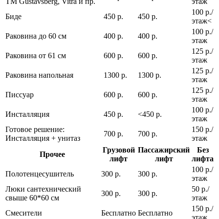
ТМ Gustavsberg, Vitra и пр.
этаж
100 р./
Биде
450 р.
450 р.
этаж<
100 р./
Раковина до 60 см
400 р.
400 р.
этаж
125 р./
Раковина от 61 см
600 р.
600 р.
этаж
125 р./
Раковина напольная
1300 р.
1300 р.
этаж
125 р./
Писсуар
600 р.
600 р.
этаж
100 р./
Инсталляция
450 р.
<450 р.
этаж
Готовое решение:
150 р./
700 р.
700 р.
Инсталляция + унитаз
этаж
Грузовой
Пассажирский
Без
Прочее
лифт
лифт
лифта
100 р./
Полотенцесушитель
300 р.
300 р.
этаж
Люки сантехнический
50 р./
300 р.
300 р.
свыше 60*60 см
этаж
150 р./
Смесители
Бесплатно
Бесплатно
этаж