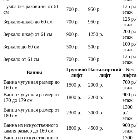
Тумба без раковины от 61
125 р./
700 р.
950 р.
см
этаж
125 р./
Зеркало-шкаф до 60 см
700 р.
950 р.
этаж
200 р./
Зеркало-шкаф от 61 см
900 р.
1250 р.
этаж
100 р./
Зеркало до 60 см
500 р.
500 р.
этаж
125 р./
Зеркало от 61 см
700 р.
700 р.
этаж
Грузовой
Пассажирский
Без
Ванны
лифт
лифт
лифта
Ванна чугунная размер до
700 р./
1500 р.
2000 р.
169 см
этаж
Ванна чугунная размер от
900 р./
1800 р.
2200 р.
170 до 179 см
этаж
1300
Ванна чугунная размер от
2300 р.
3000 р.
р./
180 см
этаж
Ванна из искусственного
900 р./
1800 р.
4500 р.
камня размер до 169 см
этаж
Ванна из искусственного
1300