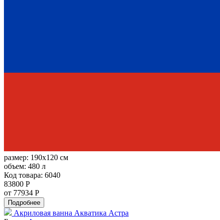
размер:
190x120 см
объем:
480 л
Код товара: 6040
83800 Р
от 77934 Р
Подробнее
Акриловая ванна Акватика Астра