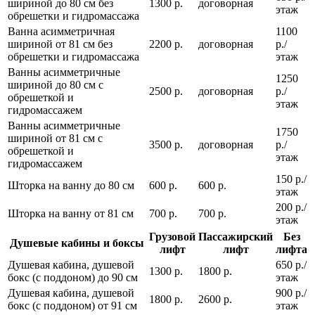
шириной до 80 см без
1300 р.
договорная
этаж
обрешетки и гидромассажа
Ванна асимметричная
1100
шириной от 81 см без
2200 р.
договорная
р./
обрешетки и гидромассажа
этаж
Ванны асимметричные
1250
шириной до 80 см с
2500 р.
договорная
р./
обрешеткой и
этаж
гидромассажем
Ванны асимметричные
1750
шириной от 81 см с
3500 р.
договорная
р./
обрешеткой и
этаж
гидромассажем
150 р./
Шторка на ванну до 80 см
600 р.
600 р.
этаж
200 р./
Шторка на ванну от 81 см
700 р.
700 р.
этаж
Грузовой
Пассажирский
Без
Душевые кабины и боксы
лифт
лифт
лифта
Душевая кабина, душевой
650 р./
1300 р.
1800 р.
бокс (с поддоном) до 90 см
этаж
Душевая кабина, душевой
900 р./
1800 р.
2600 р.
бокс (с поддоном) от 91 см
этаж