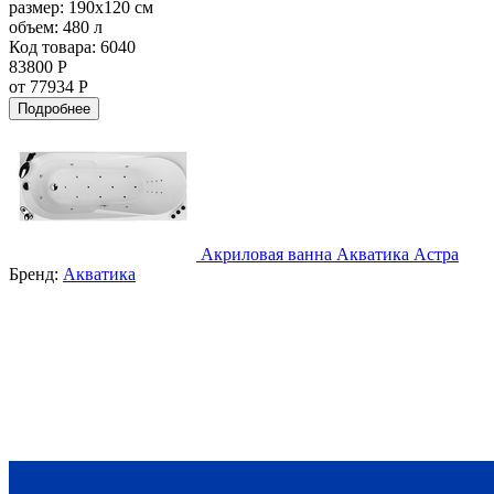
размер:
190x120 см
объем:
480 л
Код товара: 6040
83800 Р
от 77934 Р
Подробнее
Акриловая ванна Акватика Астра
Бренд:
Акватика