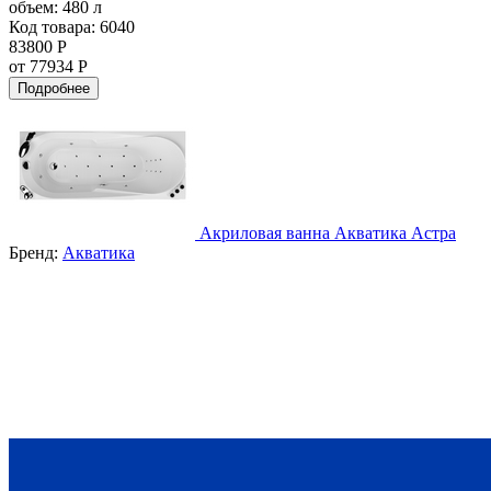
объем:
480 л
Код товара: 6040
83800 Р
от 77934 Р
Подробнее
Акриловая ванна Акватика Астра
Бренд:
Акватика