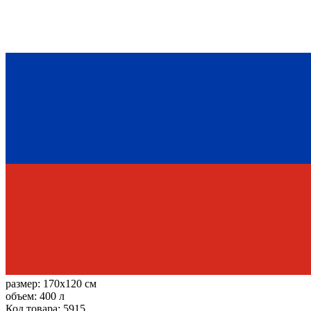
размер:
170x120 см
объем:
400 л
Код товара: 5915