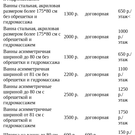
Ванны стальная, акриловая
размером более 175*80 см
650 р./
1300 р.
договорная
без обрешетки и
этаж<
гидромассажа
Ванна стальная, акриловая
1000
размером более 175*80 см с
2000 р.
договорная
р./
обрешеткой и
этаж
гидромассажем
Ванны асимметричная
650 р./
шириной до 80 см без
1300 р.
договорная
этаж
обрешетки и гидромассажа
Ванна асимметричная
1100
шириной от 81 см без
2200 р.
договорная
р./
обрешетки и гидромассажа
этаж
Ванны асимметричные
1250
шириной до 80 см с
2500 р.
договорная
р./
обрешеткой и
этаж
гидромассажем
Ванны асимметричные
1750
шириной от 81 см с
3500 р.
договорная
р./
обрешеткой и
этаж
гидромассажем
150 р./
Шторка на ванну до 80 см
600 р.
600 р.