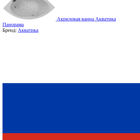
Акриловая ванна Акватика
Панорама
Бренд:
Акватика