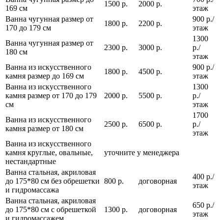
1500 р.
2000 р.
169 см
этаж
Ванна чугунная размер от
900 р./
1800 р.
2200 р.
170 до 179 см
этаж
1300
Ванна чугунная размер от
2300 р.
3000 р.
р./
180 см
этаж
Ванна из искусственного
900 р./
1800 р.
4500 р.
камня размер до 169 см
этаж
Ванна из искусственного
1300
камня размер от 170 до 179
2000 р.
5500 р.
р./
см
этаж
1700
Ванна из искусственного
2500 р.
6500 р.
р./
камня размер от 180 см
этаж
Ванна из искусственного
камня круглые, овальные,
уточните у менеджера
нестандартные
Ванна стальная, акриловая
400 р./
до 175*80 см без обрешетки
800 р.
договорная
этаж
и гидромассажа
Ванна стальная, акриловая
650 р./
до 175*80 см с обрешеткой
1300 р.
договорная
этаж
и гидромассажем