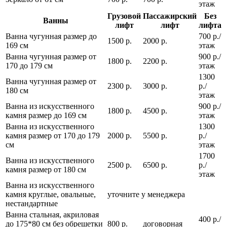
этаж
Грузовой
Пассажирский
Без
Ванны
лифт
лифт
лифта
Ванна чугунная размер до
700 р./
1500 р.
2000 р.
169 см
этаж
Ванна чугунная размер от
900 р./
1800 р.
2200 р.
170 до 179 см
этаж
1300
Ванна чугунная размер от
2300 р.
3000 р.
р./
180 см
этаж
Ванна из искусственного
900 р./
1800 р.
4500 р.
камня размер до 169 см
этаж
Ванна из искусственного
1300
камня размер от 170 до 179
2000 р.
5500 р.
р./
см
этаж
1700
Ванна из искусственного
2500 р.
6500 р.
р./
камня размер от 180 см
этаж
Ванна из искусственного
камня круглые, овальные,
уточните у менеджера
нестандартные
Ванна стальная, акриловая
400 р./
до 175*80 см без обрешетки
800 р.
договорная