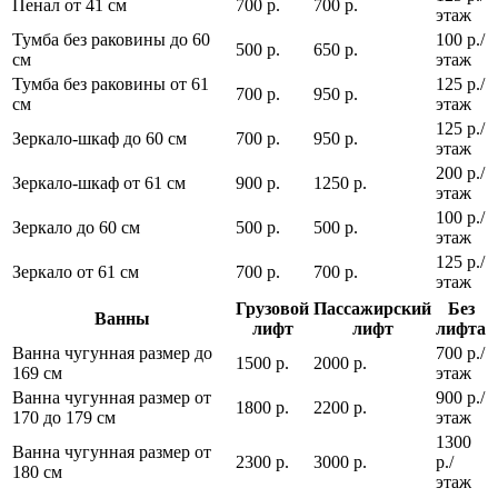
Пенал от 41 см
700 р.
700 р.
этаж
Тумба без раковины до 60
100 р./
500 р.
650 р.
см
этаж
Тумба без раковины от 61
125 р./
700 р.
950 р.
см
этаж
125 р./
Зеркало-шкаф до 60 см
700 р.
950 р.
этаж
200 р./
Зеркало-шкаф от 61 см
900 р.
1250 р.
этаж
100 р./
Зеркало до 60 см
500 р.
500 р.
этаж
125 р./
Зеркало от 61 см
700 р.
700 р.
этаж
Грузовой
Пассажирский
Без
Ванны
лифт
лифт
лифта
Ванна чугунная размер до
700 р./
1500 р.
2000 р.
169 см
этаж
Ванна чугунная размер от
900 р./
1800 р.
2200 р.
170 до 179 см
этаж
1300
Ванна чугунная размер от
2300 р.
3000 р.
р./
180 см
этаж