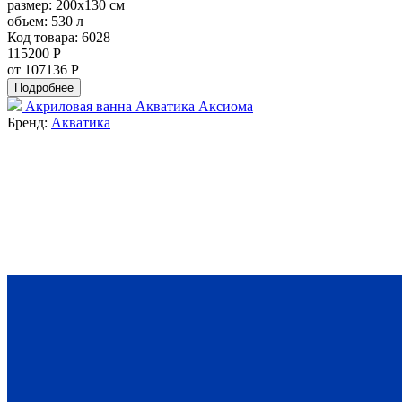
размер:
200x130 см
объем:
530 л
Код товара: 6028
115200 Р
от 107136 Р
Подробнее
Акриловая ванна Акватика Аксиома
Бренд:
Акватика