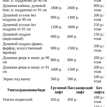
бокс (с поддоном) до 90 см
этаж
Душевая кабина, душевой
900 р./
1800 р.
2600 р.
бокс (с поддоном) от 91 см
этаж
Душевой уголок без
200 р./
900 р.
1300 р.
поддона до 90 см
этаж
Душевой уголок без
250 р./
1200 р.
1800 р.
поддона от 91 см
этаж
Душевой поддон
150 р./
600 р.
600 р.
(акриловый)
этаж
Душевой поддон (фаянс,
200 р./
фарфор, искусственный
900 р.
1500 р.
этаж
мрамор)
Душевая дверь в нишу до 90
200 р./
800 р.
800 р.
см
этаж
Душевая дверь в нишу от 91
200 р./
1000 р.
1500 р.
см
этаж
100 р./
Экран под ванну
500 р.
500 р.
этаж
Грузовой
Пассажирский
Без
Унитаз/раковина/биде
лифт
лифт
лифта
100 р./
Унитаз подвесной
450 р.
450 р.
этаж
150 р./