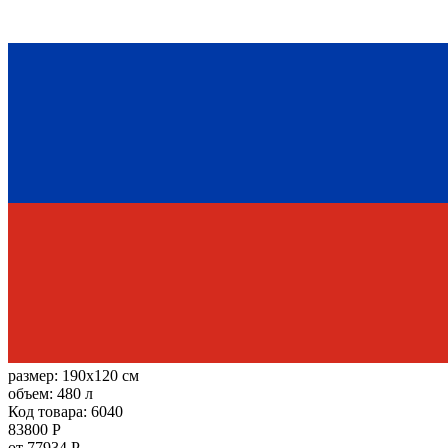
размер:
190x120 см
объем:
480 л
Код товара: 6040
83800 Р
от 77934 Р