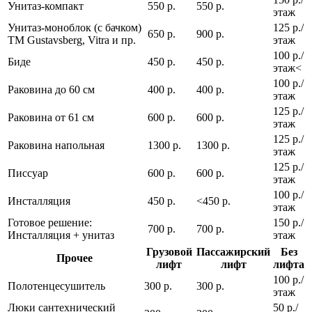
Унитаз-компакт
550 р.
550 р.
этаж
Унитаз-моноблок (с бачком)
125 р./
650 р.
900 р.
ТМ Gustavsberg, Vitra и пр.
этаж
100 р./
Биде
450 р.
450 р.
этаж<
100 р./
Раковина до 60 см
400 р.
400 р.
этаж
125 р./
Раковина от 61 см
600 р.
600 р.
этаж
125 р./
Раковина напольная
1300 р.
1300 р.
этаж
125 р./
Писсуар
600 р.
600 р.
этаж
100 р./
Инсталляция
450 р.
<450 р.
этаж
Готовое решение:
150 р./
700 р.
700 р.
Инсталляция + унитаз
этаж
Грузовой
Пассажирский
Без
Прочее
лифт
лифт
лифта
100 р./
Полотенцесушитель
300 р.
300 р.
этаж
Люки сантехнический
50 р./