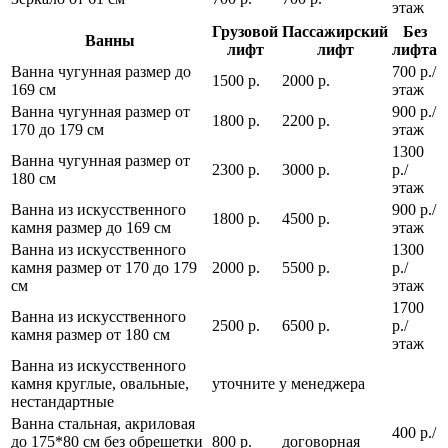
этаж
Грузовой
Пассажирский
Без
Ванны
лифт
лифт
лифта
Ванна чугунная размер до
700 р./
1500 р.
2000 р.
169 см
этаж
Ванна чугунная размер от
900 р./
1800 р.
2200 р.
170 до 179 см
этаж
1300
Ванна чугунная размер от
2300 р.
3000 р.
р./
180 см
этаж
Ванна из искусственного
900 р./
1800 р.
4500 р.
камня размер до 169 см
этаж
Ванна из искусственного
1300
камня размер от 170 до 179
2000 р.
5500 р.
р./
см
этаж
1700
Ванна из искусственного
2500 р.
6500 р.
р./
камня размер от 180 см
этаж
Ванна из искусственного
камня круглые, овальные,
уточните у менеджера
нестандартные
Ванна стальная, акриловая
400 р./
до 175*80 см без обрешетки
800 р.
договорная