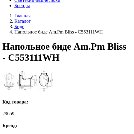
Сантехнические люки
Бренды
Главная
Каталог
Биде
Напольное биде Am.Pm Bliss - C553111WH
Напольное биде Am.Pm Bliss
- C553111WH
Код товара:
29659
Бренд: