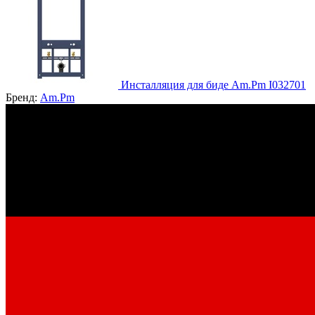
Инсталляция для биде Am.Pm I032701
Бренд:
Am.Pm