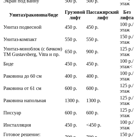
Экран под ванну
500 р.
500 р.
этаж
Грузовой
Пассажирский
Без
Унитаз/раковина/биде
лифт
лифт
лифта
100 р./
Унитаз подвесной
450 р.
450 р.
этаж
150 р./
Унитаз-компакт
550 р.
550 р.
этаж
Унитаз-моноблок (с бачком)
125 р./
650 р.
900 р.
ТМ Gustavsberg, Vitra и пр.
этаж
100 р./
Биде
450 р.
450 р.
этаж<
100 р./
Раковина до 60 см
400 р.
400 р.
этаж
125 р./
Раковина от 61 см
600 р.
600 р.
этаж
125 р./
Раковина напольная
1300 р.
1300 р.
этаж
125 р./
Писсуар
600 р.
600 р.
этаж
100 р./
Инсталляция
450 р.
<450 р.
этаж
Готовое решение:
150 р./