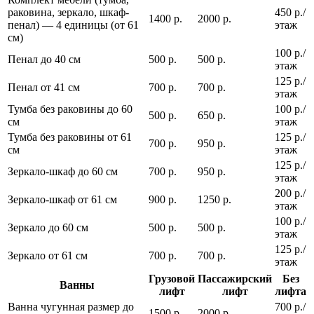
раковина, зеркало, шкаф-
450 р./
1400 р.
2000 р.
пенал) — 4 единицы (от 61
этаж
см)
100 р./
Пенал до 40 см
500 р.
500 р.
этаж
125 р./
Пенал от 41 см
700 р.
700 р.
этаж
Тумба без раковины до 60
100 р./
500 р.
650 р.
см
этаж
Тумба без раковины от 61
125 р./
700 р.
950 р.
см
этаж
125 р./
Зеркало-шкаф до 60 см
700 р.
950 р.
этаж
200 р./
Зеркало-шкаф от 61 см
900 р.
1250 р.
этаж
100 р./
Зеркало до 60 см
500 р.
500 р.
этаж
125 р./
Зеркало от 61 см
700 р.
700 р.
этаж
Грузовой
Пассажирский
Без
Ванны
лифт
лифт
лифта
Ванна чугунная размер до
700 р./
1500 р.
2000 р.