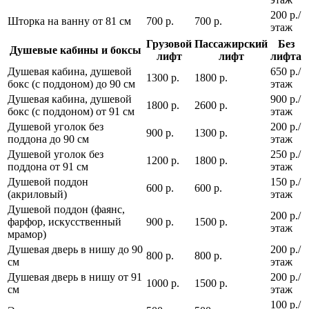
200 р./
Шторка на ванну от 81 см
700 р.
700 р.
этаж
Грузовой
Пассажирский
Без
Душевые кабины и боксы
лифт
лифт
лифта
Душевая кабина, душевой
650 р./
1300 р.
1800 р.
бокс (с поддоном) до 90 см
этаж
Душевая кабина, душевой
900 р./
1800 р.
2600 р.
бокс (с поддоном) от 91 см
этаж
Душевой уголок без
200 р./
900 р.
1300 р.
поддона до 90 см
этаж
Душевой уголок без
250 р./
1200 р.
1800 р.
поддона от 91 см
этаж
Душевой поддон
150 р./
600 р.
600 р.
(акриловый)
этаж
Душевой поддон (фаянс,
200 р./
фарфор, искусственный
900 р.
1500 р.
этаж
мрамор)
Душевая дверь в нишу до 90
200 р./
800 р.
800 р.
см
этаж
Душевая дверь в нишу от 91
200 р./
1000 р.
1500 р.
см
этаж
100 р./