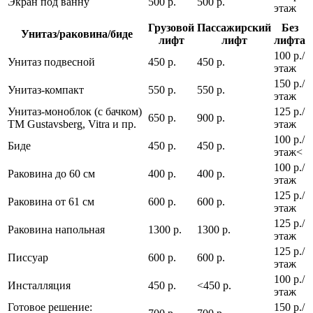
Экран под ванну
500 р.
500 р.
этаж
Грузовой
Пассажирский
Без
Унитаз/раковина/биде
лифт
лифт
лифта
100 р./
Унитаз подвесной
450 р.
450 р.
этаж
150 р./
Унитаз-компакт
550 р.
550 р.
этаж
Унитаз-моноблок (с бачком)
125 р./
650 р.
900 р.
ТМ Gustavsberg, Vitra и пр.
этаж
100 р./
Биде
450 р.
450 р.
этаж<
100 р./
Раковина до 60 см
400 р.
400 р.
этаж
125 р./
Раковина от 61 см
600 р.
600 р.
этаж
125 р./
Раковина напольная
1300 р.
1300 р.
этаж
125 р./
Писсуар
600 р.
600 р.
этаж
100 р./
Инсталляция
450 р.
<450 р.
этаж
Готовое решение:
150 р./