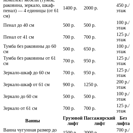
раковина, зеркало, шкаф-
450 р./
1400 р.
2000 р.
пенал) — 4 единицы (от 61
этаж
см)
100 р./
Пенал до 40 см
500 р.
500 р.
этаж
125 р./
Пенал от 41 см
700 р.
700 р.
этаж
Тумба без раковины до 60
100 р./
500 р.
650 р.
см
этаж
Тумба без раковины от 61
125 р./
700 р.
950 р.
см
этаж
125 р./
Зеркало-шкаф до 60 см
700 р.
950 р.
этаж
200 р./
Зеркало-шкаф от 61 см
900 р.
1250 р.
этаж
100 р./
Зеркало до 60 см
500 р.
500 р.
этаж
125 р./
Зеркало от 61 см
700 р.
700 р.
этаж
Грузовой
Пассажирский
Без
Ванны
лифт
лифт
лифта
Ванна чугунная размер до
700 р./
1500 р.
2000 р.