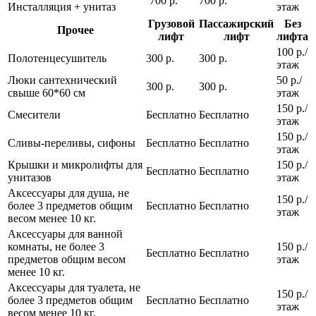
700 р.
700 р.
Инсталляция + унитаз
этаж
Грузовой
Пассажирский
Без
Прочее
лифт
лифт
лифта
100 р./
Полотенцесушитель
300 р.
300 р.
этаж
Люки сантехнический
50 р./
300 р.
300 р.
свыше 60*60 см
этаж
150 р./
Смесители
Бесплатно
Бесплатно
этаж
150 р./
Сливы-переливы, сифоны
Бесплатно
Бесплатно
этаж
Крышки и микролифты для
150 р./
Бесплатно
Бесплатно
унитазов
этаж
Аксессуары для душа, не
150 р./
более 3 предметов общим
Бесплатно
Бесплатно
этаж
весом менее 10 кг.
Аксессуары для ванной
комнаты, не более 3
150 р./
Бесплатно
Бесплатно
предметов общим весом
этаж
менее 10 кг.
Аксессуары для туалета, не
150 р./
более 3 предметов общим
Бесплатно
Бесплатно
этаж
весом менее 10 кг.