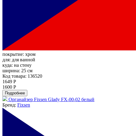
покрытие:
хром
для:
для ванной
куда:
на стену
ширина:
25 см
Код товара: 136520
1649 Р
1600 Р
Подробнее
Органайзер Fixsen Glady FX-00-02 белый
Бренд:
Fixsen