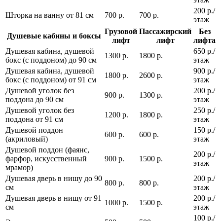
200 р./
Шторка на ванну от 81 см
700 р.
700 р.
этаж
Грузовой
Пассажирский
Без
Душевые кабины и боксы
лифт
лифт
лифта
Душевая кабина, душевой
650 р./
1300 р.
1800 р.
бокс (с поддоном) до 90 см
этаж
Душевая кабина, душевой
900 р./
1800 р.
2600 р.
бокс (с поддоном) от 91 см
этаж
Душевой уголок без
200 р./
900 р.
1300 р.
поддона до 90 см
этаж
Душевой уголок без
250 р./
1200 р.
1800 р.
поддона от 91 см
этаж
Душевой поддон
150 р./
600 р.
600 р.
(акриловый)
этаж
Душевой поддон (фаянс,
200 р./
фарфор, искусственный
900 р.
1500 р.
этаж
мрамор)
Душевая дверь в нишу до 90
200 р./
800 р.
800 р.
см
этаж
Душевая дверь в нишу от 91
200 р./
1000 р.
1500 р.
см
этаж
100 р./