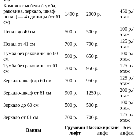
Комплект мебели (тумба,
раковина, зеркало, шкаф-
450 р./
1400 р.
2000 р.
пенал) — 4 единицы (от 61
этаж
см)
100 р./
Пенал до 40 см
500 р.
500 р.
этаж
125 р./
Пенал от 41 см
700 р.
700 р.
этаж
Тумба без раковины до 60
100 р./
500 р.
650 р.
см
этаж
Тумба без раковины от 61
125 р./
700 р.
950 р.
см
этаж
125 р./
Зеркало-шкаф до 60 см
700 р.
950 р.
этаж
200 р./
Зеркало-шкаф от 61 см
900 р.
1250 р.
этаж
100 р./
Зеркало до 60 см
500 р.
500 р.
этаж
125 р./
Зеркало от 61 см
700 р.
700 р.
этаж
Грузовой
Пассажирский
Без
Ванны
лифт
лифт
лифта