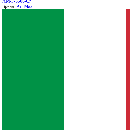
AM-F-5506-Cr
Бренд:
Art-Max