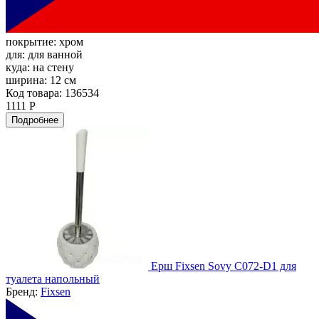
покрытие:
хром
для:
для ванной
куда:
на стену
ширина:
12 см
Код товара: 136534
1111 Р
Подробнее
Ерш Fixsen Sovy C072-D1 для
туалета напольный
Бренд:
Fixsen