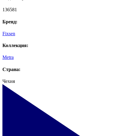
136581
Бренд:
Fixsen
Коллекция:
Metra
Страна:
Чехия