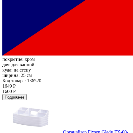
покрытие:
хром
для:
для ванной
куда:
на стену
ширина:
25 см
Код товара: 136520
1649 Р
1600 Р
Подробнее
Органайзер Fixsen Glady FX-00-