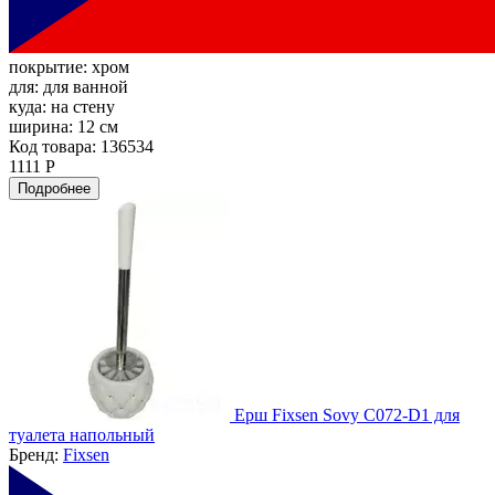
покрытие:
хром
для:
для ванной
куда:
на стену
ширина:
12 см
Код товара: 136534
1111 Р
Подробнее
Ерш Fixsen Sovy C072-D1 для
туалета напольный
Бренд:
Fixsen