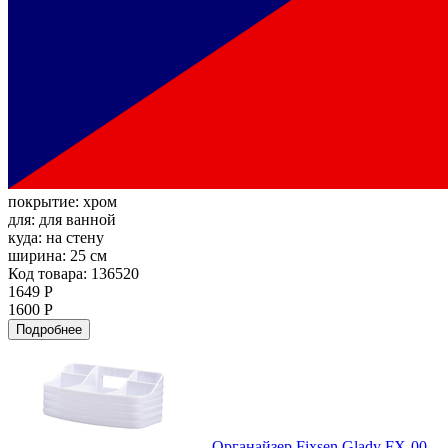
покрытие:
хром
для:
для ванной
куда:
на стену
ширина:
25 см
Код товара: 136520
1649 Р
1600 Р
Подробнее
Органайзер Fixsen Glady FX-00-