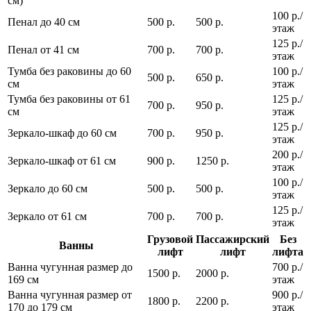
см)
100 р./
Пенал до 40 см
500 р.
500 р.
этаж
125 р./
Пенал от 41 см
700 р.
700 р.
этаж
Тумба без раковины до 60
100 р./
500 р.
650 р.
см
этаж
Тумба без раковины от 61
125 р./
700 р.
950 р.
см
этаж
125 р./
Зеркало-шкаф до 60 см
700 р.
950 р.
этаж
200 р./
Зеркало-шкаф от 61 см
900 р.
1250 р.
этаж
100 р./
Зеркало до 60 см
500 р.
500 р.
этаж
125 р./
Зеркало от 61 см
700 р.
700 р.
этаж
Грузовой
Пассажирский
Без
Ванны
лифт
лифт
лифта
Ванна чугунная размер до
700 р./
1500 р.
2000 р.
169 см
этаж
Ванна чугунная размер от
900 р./
1800 р.
2200 р.
170 до 179 см
этаж