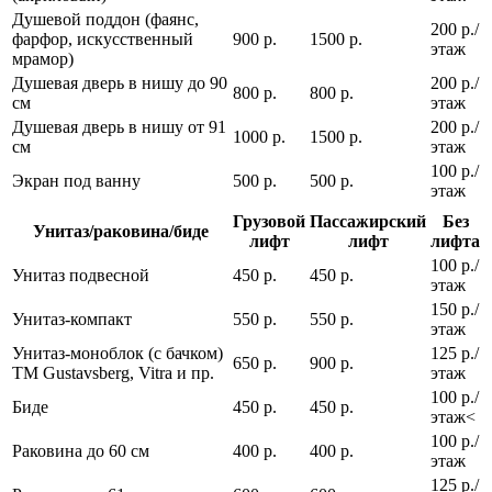
Душевой поддон (фаянс,
200 р./
фарфор, искусственный
900 р.
1500 р.
этаж
мрамор)
Душевая дверь в нишу до 90
200 р./
800 р.
800 р.
см
этаж
Душевая дверь в нишу от 91
200 р./
1000 р.
1500 р.
см
этаж
100 р./
Экран под ванну
500 р.
500 р.
этаж
Грузовой
Пассажирский
Без
Унитаз/раковина/биде
лифт
лифт
лифта
100 р./
Унитаз подвесной
450 р.
450 р.
этаж
150 р./
Унитаз-компакт
550 р.
550 р.
этаж
Унитаз-моноблок (с бачком)
125 р./
650 р.
900 р.
ТМ Gustavsberg, Vitra и пр.
этаж
100 р./
Биде
450 р.
450 р.
этаж<
100 р./
Раковина до 60 см
400 р.
400 р.
этаж
125 р./