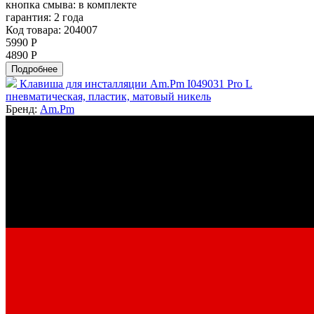
кнопка смыва:
в комплекте
гарантия:
2 года
Код товара: 204007
5990 Р
4890 Р
Подробнее
Клавиша для инсталляции Am.Pm I049031 Pro L
пневматическая, пластик, матовый никель
Бренд:
Am.Pm