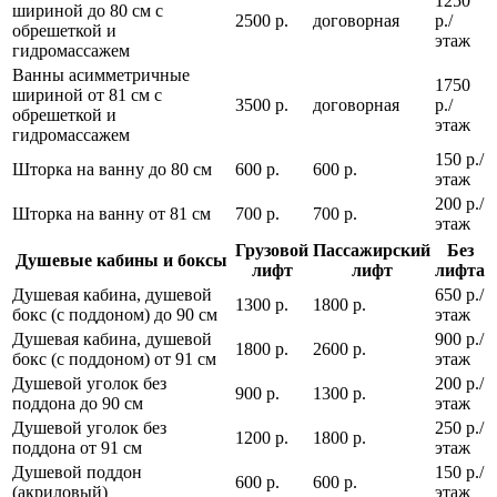
1250
шириной до 80 см с
2500 р.
договорная
р./
обрешеткой и
этаж
гидромассажем
Ванны асимметричные
1750
шириной от 81 см с
3500 р.
договорная
р./
обрешеткой и
этаж
гидромассажем
150 р./
Шторка на ванну до 80 см
600 р.
600 р.
этаж
200 р./
Шторка на ванну от 81 см
700 р.
700 р.
этаж
Грузовой
Пассажирский
Без
Душевые кабины и боксы
лифт
лифт
лифта
Душевая кабина, душевой
650 р./
1300 р.
1800 р.
бокс (с поддоном) до 90 см
этаж
Душевая кабина, душевой
900 р./
1800 р.
2600 р.
бокс (с поддоном) от 91 см
этаж
Душевой уголок без
200 р./
900 р.
1300 р.
поддона до 90 см
этаж
Душевой уголок без
250 р./
1200 р.
1800 р.
поддона от 91 см
этаж
Душевой поддон
150 р./
600 р.
600 р.
(акриловый)
этаж