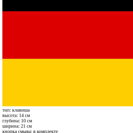
тип:
клавиша
высота:
14 см
глубина:
10 см
ширина:
21 см
кнопка смыва:
в комплекте