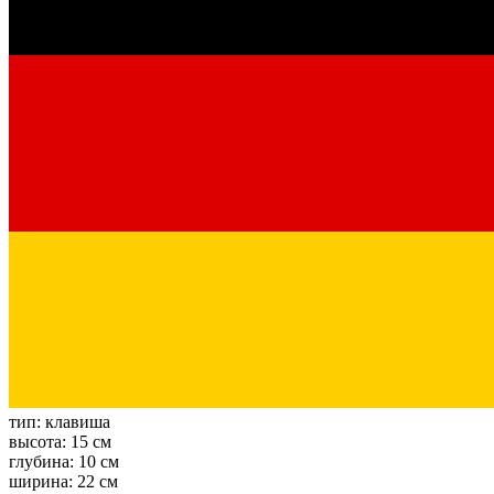
тип:
клавиша
высота:
15 см
глубина:
10 см
ширина:
22 см