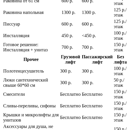
Раковина от 61 см
600 р.
600 р.
этаж
125 р./
Раковина напольная
1300 р.
1300 р.
этаж
125 р./
Писсуар
600 р.
600 р.
этаж
100 р./
Инсталляция
450 р.
<450 р.
этаж
Готовое решение:
150 р./
700 р.
700 р.
Инсталляция + унитаз
этаж
Грузовой
Пассажирский
Без
Прочее
лифт
лифт
лифта
100 р./
Полотенцесушитель
300 р.
300 р.
этаж
Люки сантехнический
50 р./
300 р.
300 р.
свыше 60*60 см
этаж
150 р./
Смесители
Бесплатно
Бесплатно
этаж
150 р./
Сливы-переливы, сифоны
Бесплатно
Бесплатно
этаж
Крышки и микролифты для
150 р./
Бесплатно
Бесплатно
унитазов
этаж
Аксессуары для душа, не
150 р./