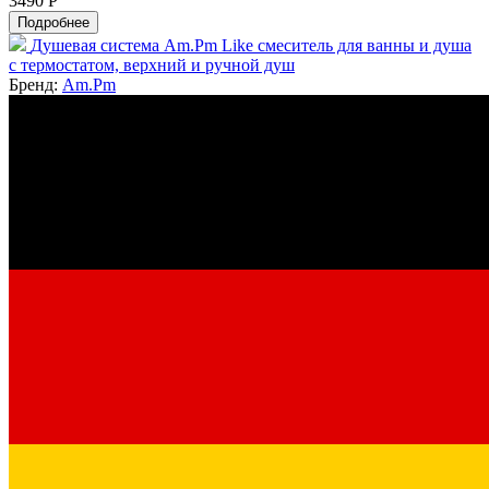
3490 Р
Подробнее
Душевая система Am.Pm Like смеситель для ванны и душа
с термостатом, верхний и ручной душ
Бренд:
Am.Pm