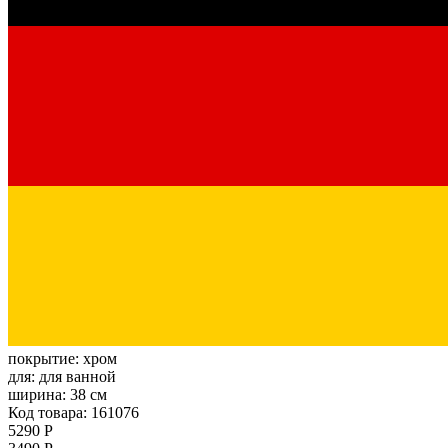
покрытие:
хром
для:
для ванной
ширина:
38 см
Код товара: 161076
5290 Р