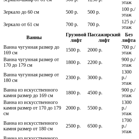
этаж
100 р./
Зеркало до 60 см
500 р.
500 р.
этаж
125 р./
Зеркало от 61 см
700 р.
700 р.
этаж
Грузовой
Пассажирский
Без
Ванны
лифт
лифт
лифта
Ванна чугунная размер до
700 р./
1500 р.
2000 р.
169 см
этаж
Ванна чугунная размер от
900 р./
1800 р.
2200 р.
170 до 179 см
этаж
1300
Ванна чугунная размер от
2300 р.
3000 р.
р./
180 см
этаж
Ванна из искусственного
900 р./
1800 р.
4500 р.
камня размер до 169 см
этаж
Ванна из искусственного
1300
камня размер от 170 до 179
2000 р.
5500 р.
р./
см
этаж
1700
Ванна из искусственного
2500 р.
6500 р.
р./
камня размер от 180 см
этаж
Ванна из искусственного