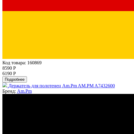
Код товара: 160869
8590 Р
6190 Р
Подробнее
Держатель для полотенец Am.Pm AM.PM A7432600
Бренд:
Am.Pm