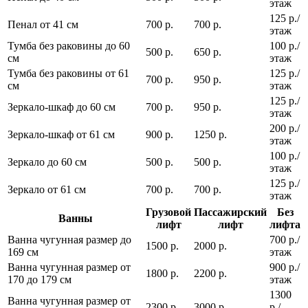
этаж
125 р./
Пенал от 41 см
700 р.
700 р.
этаж
Тумба без раковины до 60
100 р./
500 р.
650 р.
см
этаж
Тумба без раковины от 61
125 р./
700 р.
950 р.
см
этаж
125 р./
Зеркало-шкаф до 60 см
700 р.
950 р.
этаж
200 р./
Зеркало-шкаф от 61 см
900 р.
1250 р.
этаж
100 р./
Зеркало до 60 см
500 р.
500 р.
этаж
125 р./
Зеркало от 61 см
700 р.
700 р.
этаж
Грузовой
Пассажирский
Без
Ванны
лифт
лифт
лифта
Ванна чугунная размер до
700 р./
1500 р.
2000 р.
169 см
этаж
Ванна чугунная размер от
900 р./
1800 р.
2200 р.
170 до 179 см
этаж
1300
Ванна чугунная размер от
2300 р.
3000 р.
р./