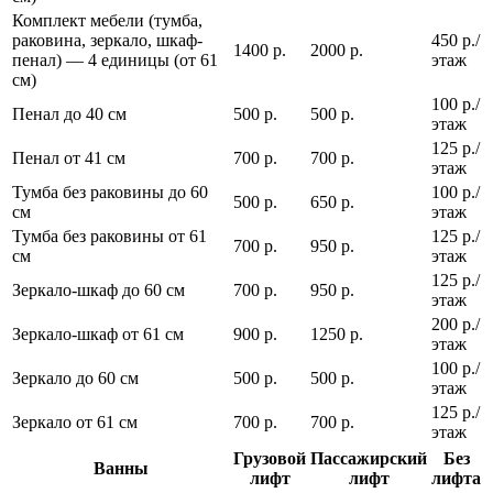
Комплект мебели (тумба,
раковина, зеркало, шкаф-
450 р./
1400 р.
2000 р.
пенал) — 4 единицы (от 61
этаж
см)
100 р./
Пенал до 40 см
500 р.
500 р.
этаж
125 р./
Пенал от 41 см
700 р.
700 р.
этаж
Тумба без раковины до 60
100 р./
500 р.
650 р.
см
этаж
Тумба без раковины от 61
125 р./
700 р.
950 р.
см
этаж
125 р./
Зеркало-шкаф до 60 см
700 р.
950 р.
этаж
200 р./
Зеркало-шкаф от 61 см
900 р.
1250 р.
этаж
100 р./
Зеркало до 60 см
500 р.
500 р.
этаж
125 р./
Зеркало от 61 см
700 р.
700 р.
этаж
Грузовой
Пассажирский
Без
Ванны
лифт
лифт
лифта