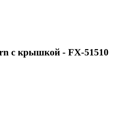
rn с крышкой - FX-51510