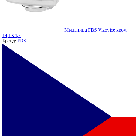
Мыльница FBS Vizovice хром
14,1X4,7
Бренд:
FBS