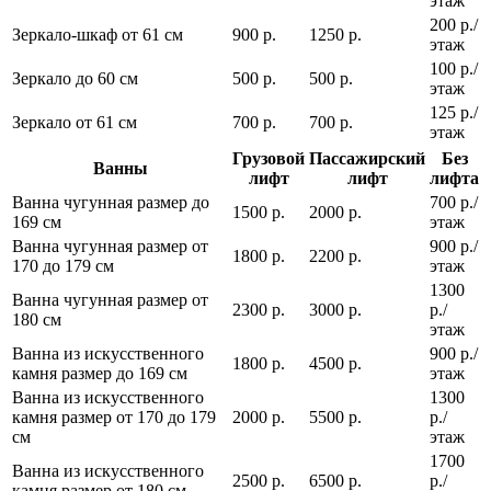
этаж
200 р./
Зеркало-шкаф от 61 см
900 р.
1250 р.
этаж
100 р./
Зеркало до 60 см
500 р.
500 р.
этаж
125 р./
Зеркало от 61 см
700 р.
700 р.
этаж
Грузовой
Пассажирский
Без
Ванны
лифт
лифт
лифта
Ванна чугунная размер до
700 р./
1500 р.
2000 р.
169 см
этаж
Ванна чугунная размер от
900 р./
1800 р.
2200 р.
170 до 179 см
этаж
1300
Ванна чугунная размер от
2300 р.
3000 р.
р./
180 см
этаж
Ванна из искусственного
900 р./
1800 р.
4500 р.
камня размер до 169 см
этаж
Ванна из искусственного
1300
камня размер от 170 до 179
2000 р.
5500 р.
р./
см
этаж
1700
Ванна из искусственного
2500 р.
6500 р.
р./
камня размер от 180 см