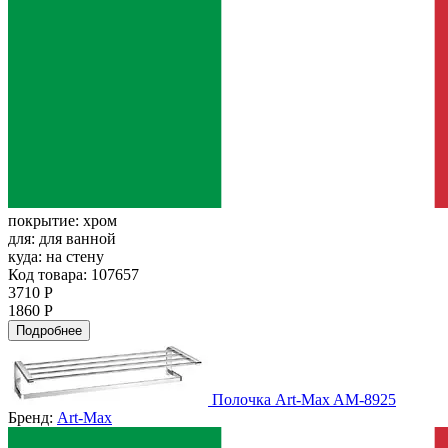
покрытие:
хром
для:
для ванной
куда:
на стену
Код товара: 107657
3710 Р
1860 Р
Подробнее
Полочка Art-Max AM-8925
Бренд:
Art-Max