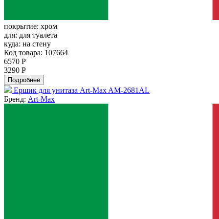
покрытие:
хром
для:
для туалета
куда:
на стену
Код товара: 107664
6570 Р
3290 Р
Подробнее
Ершик для унитаза Art-Max AM-2681AL
Бренд:
Art-Max