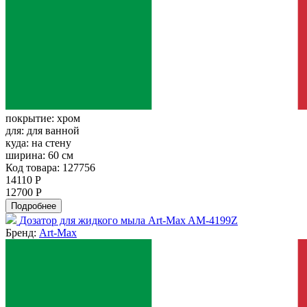
покрытие:
хром
для:
для ванной
куда:
на стену
ширина:
60 см
Код товара: 127756
14110 Р
12700 Р
Подробнее
Дозатор для жидкого мыла Art-Max AM-4199Z
Бренд:
Art-Max