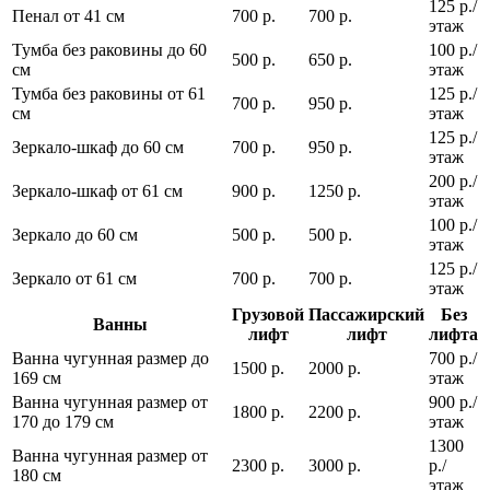
125 р./
Пенал от 41 см
700 р.
700 р.
этаж
Тумба без раковины до 60
100 р./
500 р.
650 р.
см
этаж
Тумба без раковины от 61
125 р./
700 р.
950 р.
см
этаж
125 р./
Зеркало-шкаф до 60 см
700 р.
950 р.
этаж
200 р./
Зеркало-шкаф от 61 см
900 р.
1250 р.
этаж
100 р./
Зеркало до 60 см
500 р.
500 р.
этаж
125 р./
Зеркало от 61 см
700 р.
700 р.
этаж
Грузовой
Пассажирский
Без
Ванны
лифт
лифт
лифта
Ванна чугунная размер до
700 р./
1500 р.
2000 р.
169 см
этаж
Ванна чугунная размер от
900 р./
1800 р.
2200 р.
170 до 179 см
этаж
1300
Ванна чугунная размер от
2300 р.
3000 р.
р./
180 см
этаж