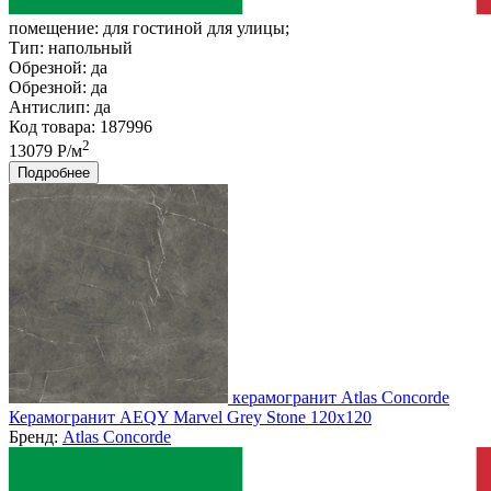
помещение:
для гостиной для улицы;
Тип:
напольный
Обрезной:
да
Обрезной:
да
Антислип:
да
Код товара: 187996
2
13079 Р/м
Подробнее
керамогранит Atlas Concorde
Керамогранит AEQY Marvel Grey Stone 120x120
Бренд:
Atlas Concorde