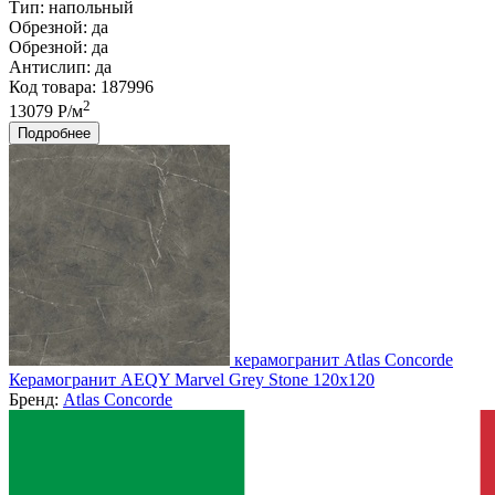
Тип:
напольный
Обрезной:
да
Обрезной:
да
Антислип:
да
Код товара: 187996
2
13079 Р/м
Подробнее
керамогранит Atlas Concorde
Керамогранит AEQY Marvel Grey Stone 120x120
Бренд:
Atlas Concorde