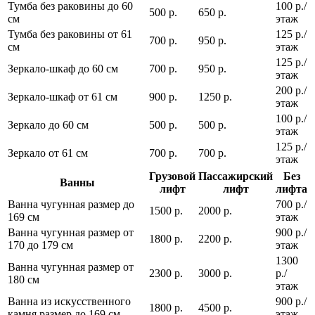
Тумба без раковины до 60
100 р./
500 р.
650 р.
см
этаж
Тумба без раковины от 61
125 р./
700 р.
950 р.
см
этаж
125 р./
Зеркало-шкаф до 60 см
700 р.
950 р.
этаж
200 р./
Зеркало-шкаф от 61 см
900 р.
1250 р.
этаж
100 р./
Зеркало до 60 см
500 р.
500 р.
этаж
125 р./
Зеркало от 61 см
700 р.
700 р.
этаж
Грузовой
Пассажирский
Без
Ванны
лифт
лифт
лифта
Ванна чугунная размер до
700 р./
1500 р.
2000 р.
169 см
этаж
Ванна чугунная размер от
900 р./
1800 р.
2200 р.
170 до 179 см
этаж
1300
Ванна чугунная размер от
2300 р.
3000 р.
р./
180 см
этаж
Ванна из искусственного
900 р./
1800 р.
4500 р.
камня размер до 169 см
этаж