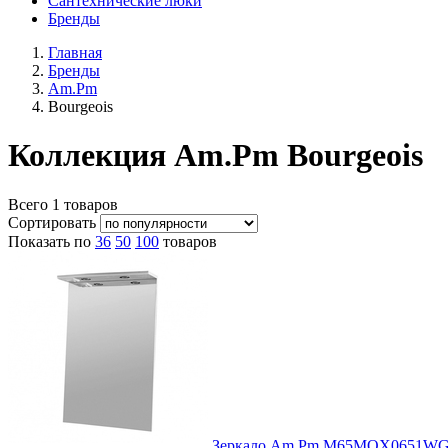
Сантехнические люки
Бренды
Главная
Бренды
Am.Pm
Bourgeois
Коллекция Am.Pm Bourgeois
Всего
1
товаров
Сортировать
Показать по
36
50
100
товаров
Зеркало Am.Pm M65MOX0651W